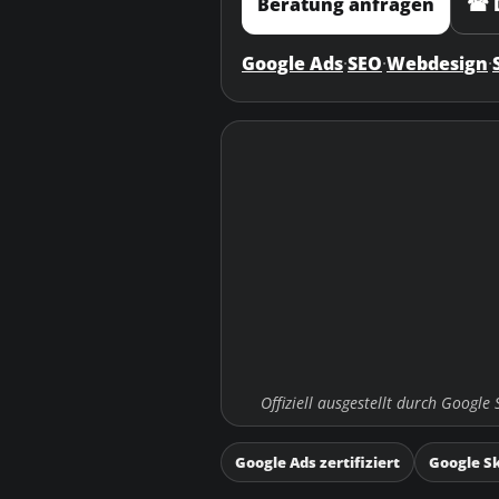
Beratung anfragen
☎ D
Google Ads
·
SEO
·
Webdesign
·
Offiziell ausgestellt durch Google
Google Ads zertifiziert
Google Sk