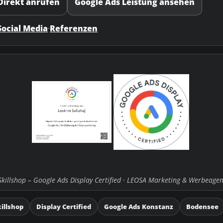
irekt anrufen
Google Ads Leistung ansehen
Social Media
·
Referenzen
 Skillshop – Google Ads Display Certified · LEOSA Marketing & Werbeagen
illshop
Display Certified
Google Ads Konstanz
Bodensee