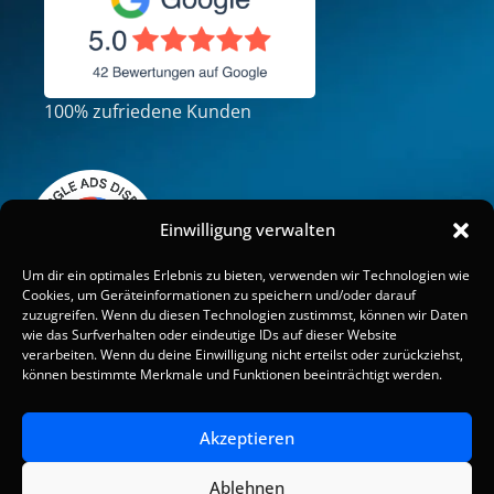
100% zufriedene Kunden
Einwilligung verwalten
Um dir ein optimales Erlebnis zu bieten, verwenden wir Technologien wie
Cookies, um Geräteinformationen zu speichern und/oder darauf
zuzugreifen. Wenn du diesen Technologien zustimmst, können wir Daten
wie das Surfverhalten oder eindeutige IDs auf dieser Website
verarbeiten. Wenn du deine Einwilligung nicht erteilst oder zurückziehst,
können bestimmte Merkmale und Funktionen beeinträchtigt werden.
Impressum
–
Datenschutz
–
Cookie Policy
Bestbewerteter
Akzeptieren
Service 2026
© 2019–2026 LEOSA Marketing & Webagentur
Ablehnen
Konstanz