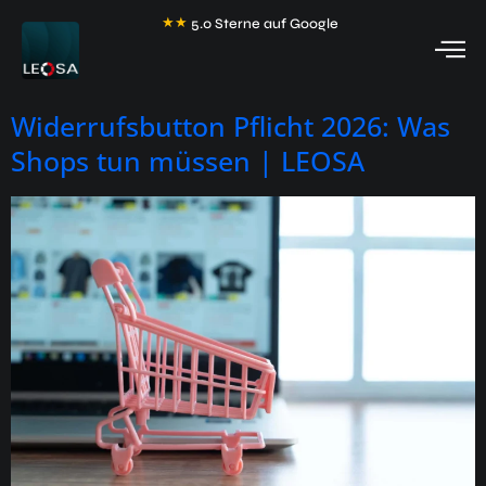
★
★
★
★
★
5.0 Sterne auf Google
Widerrufsbutton Pflicht 2026: Was
Shops tun müssen | LEOSA